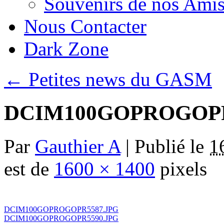
Souvenirs de nos Amis
Nous Contacter
Dark Zone
←
Petites news du GASM
DCIM100GOPROGOPR
Par
Gauthier A
|
Publié le
1
est de
1600 × 1400
pixels
DCIM100GOPROGOPR5587.JPG
DCIM100GOPROGOPR5590.JPG