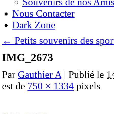
Souvenirs de nos Amis
Nous Contacter
Dark Zone
←
Petits souvenirs des spor
IMG_2673
Par
Gauthier A
|
Publié le
1
est de
750 × 1334
pixels