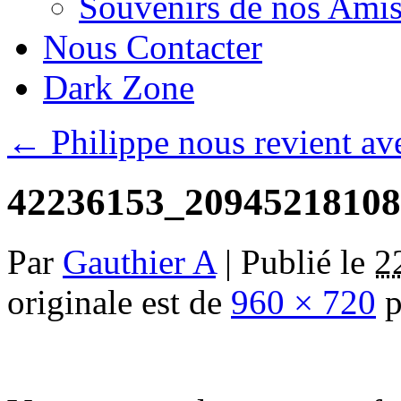
Souvenirs de nos Amis
Nous Contacter
Dark Zone
←
Philippe nous revient av
42236153_2094521810
Par
Gauthier A
|
Publié le
2
originale est de
960 × 720
p