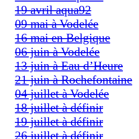
19 avril aqua92
09 mai à Vodelée
16 mai en Belgique
06 juin à Vodelée
13 juin à Eau d’Heure
21 juin à Rochefontaine
04 juillet à Vodelée
18 juillet à définir
19 juillet à définir
26 juillet à définir