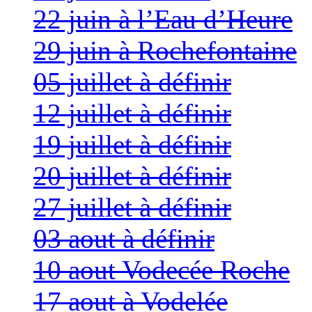
22 juin à l’Eau d’Heure
29 juin à Rochefontaine
05 juillet à définir
12 juillet à définir
19 juillet à définir
20 juillet à définir
27 juillet à définir
03 aout à définir
10 aout Vodecée Roche
17 aout à Vodelée