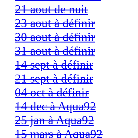
21 aout de nuit
23 aout à définir
30 aout à définir
31 aout à définir
14 sept à définir
21 sept à définir
04 oct à définir
14 dec à Aqua92
25 jan à Aqua92
15 mars à Aqua92