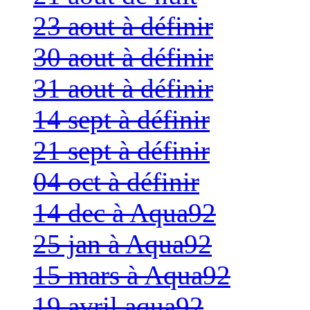
23 aout à définir
30 aout à définir
31 aout à définir
14 sept à définir
21 sept à définir
04 oct à définir
14 dec à Aqua92
25 jan à Aqua92
15 mars à Aqua92
19 avril aqua92