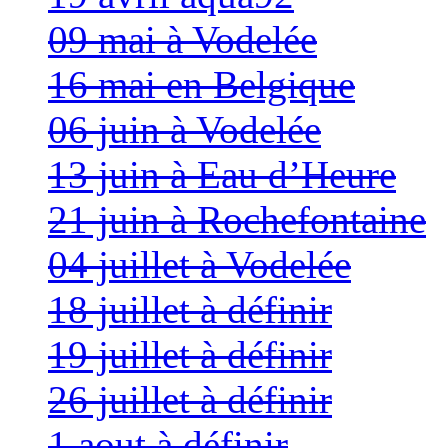
09 mai à Vodelée
16 mai en Belgique
06 juin à Vodelée
13 juin à Eau d’Heure
21 juin à Rochefontaine
04 juillet à Vodelée
18 juillet à définir
19 juillet à définir
26 juillet à définir
1 aout à définir