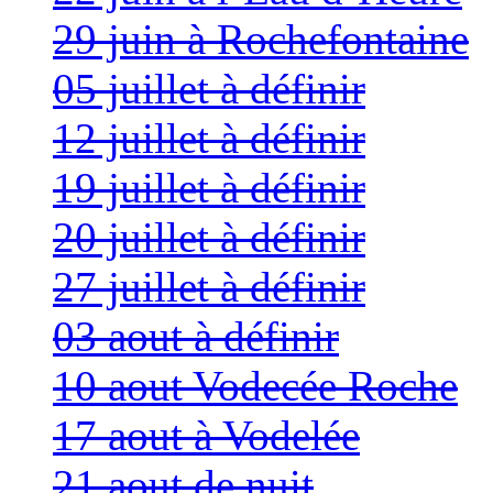
29 juin à Rochefontaine
05 juillet à définir
12 juillet à définir
19 juillet à définir
20 juillet à définir
27 juillet à définir
03 aout à définir
10 aout Vodecée Roche
17 aout à Vodelée
21 aout de nuit