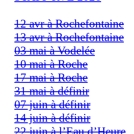
12 avr à Rochefontaine
13 avr à Rochefontaine
03 mai à Vodelée
10 mai à Roche
17 mai à Roche
31 mai à définir
07 juin à définir
14 juin à définir
22 juin à l’Eau d’Heure