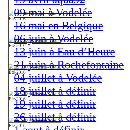
09 mai à Vodelée
16 mai en Belgique
06 juin à Vodelée
13 juin à Eau d’Heure
21 juin à Rochefontaine
04 juillet à Vodelée
18 juillet à définir
19 juillet à définir
26 juillet à définir
1 aout à définir