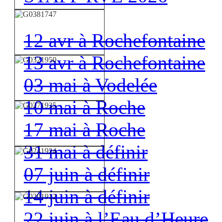
12 avr à Rochefontaine
13 avr à Rochefontaine
03 mai à Vodelée
10 mai à Roche
17 mai à Roche
31 mai à définir
07 juin à définir
14 juin à définir
22 juin à l’Eau d’Heure