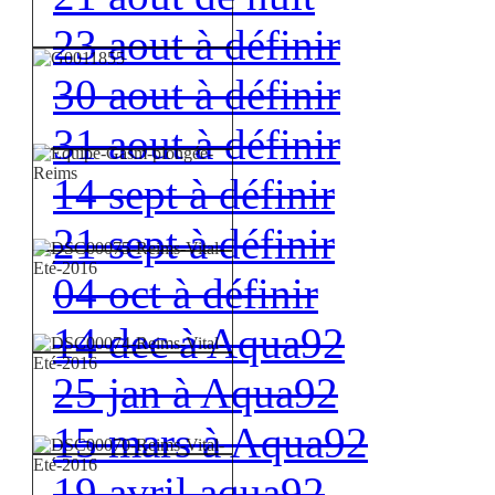
23 aout à définir
30 aout à définir
31 aout à définir
14 sept à définir
21 sept à définir
04 oct à définir
14 dec à Aqua92
25 jan à Aqua92
15 mars à Aqua92
19 avril aqua92