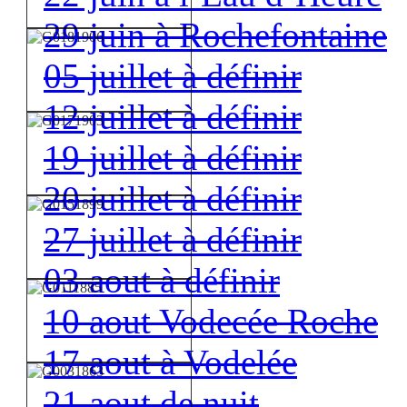
29 juin à Rochefontaine
05 juillet à définir
12 juillet à définir
19 juillet à définir
20 juillet à définir
27 juillet à définir
03 aout à définir
10 aout Vodecée Roche
17 aout à Vodelée
21 aout de nuit