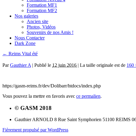
Formation MF1
Formation MF2
Nos galeries
Ancien site
Photos, Vidéos
Souvenirs de nos Amis !
Nous Contacter
Dark Zone
←
Reims Vital été
Par
Gauthier A
|
Publié le
12 juin 2016
|
La taille originale est de
160 
https://gasm-reims.fr/dev/Dolibarr/htdocs/index.php
Vous pouvez la mettre en favoris avec
ce permalien
.
© GASM 2018
Gauthier ARNOLD 8 Rue Saint Symphorien 51100 REIMS 06.
Fièrement propulsé par WordPress