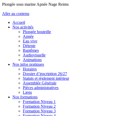
Plongée sous marine Apnée Nage Reims
Aller au contenu
Accueil
Nos activités
Plongée bouteille
Apnée
Eau vive
Détente
Baptêmes
Audiovisuelle
Animations
Nos infos pratiques
Horaires
Dossier d’inscription 26/27
Statuts et règlement intérieur
Assemblée Générale
Pièces administratives
Liens
Nos formations
Formation Niveau 1
Formation Niveau 2
Formation Niveau 3
Formation Niveau 4