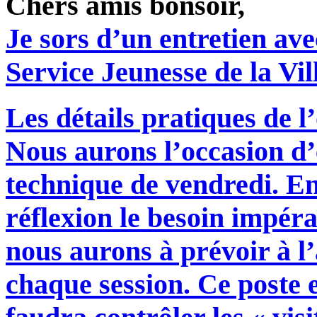
Chers amis bonsoir,
Je sors d’un entretien av
Service Jeunesse de la Vil
Les détails pratiques de l
Nous aurons l’occasion d’
technique de vendredi. En
réflexion le besoin impéra
nous aurons à prévoir à l
chaque session. Ce poste e