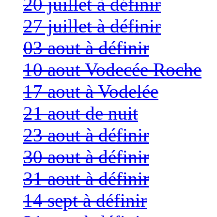
20 juillet à définir
27 juillet à définir
03 aout à définir
10 aout Vodecée Roche
17 aout à Vodelée
21 aout de nuit
23 aout à définir
30 aout à définir
31 aout à définir
14 sept à définir