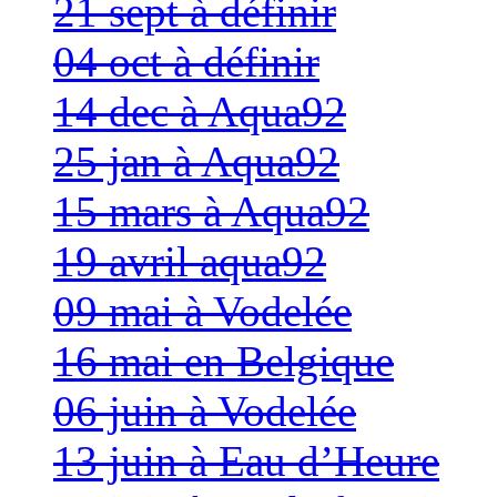
21 sept à définir
04 oct à définir
14 dec à Aqua92
25 jan à Aqua92
15 mars à Aqua92
19 avril aqua92
09 mai à Vodelée
16 mai en Belgique
06 juin à Vodelée
13 juin à Eau d’Heure