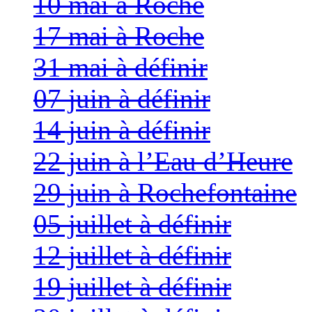
10 mai à Roche
17 mai à Roche
31 mai à définir
07 juin à définir
14 juin à définir
22 juin à l’Eau d’Heure
29 juin à Rochefontaine
05 juillet à définir
12 juillet à définir
19 juillet à définir