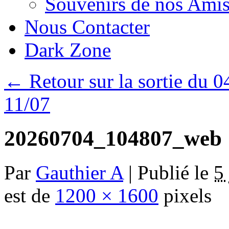
Souvenirs de nos Amis
Nous Contacter
Dark Zone
←
Retour sur la sortie du 04
11/07
20260704_104807_web
Par
Gauthier A
|
Publié le
5
est de
1200 × 1600
pixels