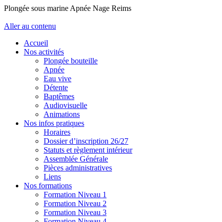
Plongée sous marine Apnée Nage Reims
Aller au contenu
Accueil
Nos activités
Plongée bouteille
Apnée
Eau vive
Détente
Baptêmes
Audiovisuelle
Animations
Nos infos pratiques
Horaires
Dossier d’inscription 26/27
Statuts et règlement intérieur
Assemblée Générale
Pièces administratives
Liens
Nos formations
Formation Niveau 1
Formation Niveau 2
Formation Niveau 3
Formation Niveau 4