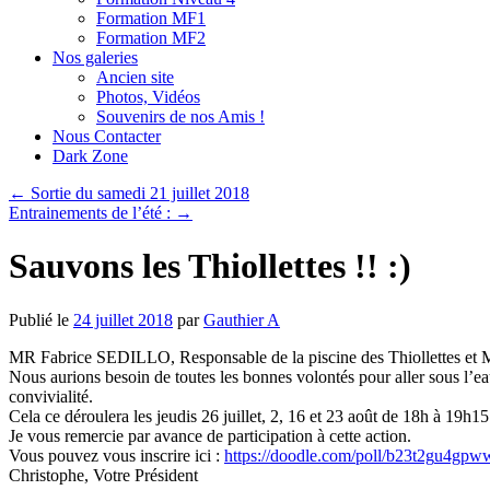
Formation MF1
Formation MF2
Nos galeries
Ancien site
Photos, Vidéos
Souvenirs de nos Amis !
Nous Contacter
Dark Zone
←
Sortie du samedi 21 juillet 2018
Entrainements de l’été :
→
Sauvons les Thiollettes !! :)
Publié le
24 juillet 2018
par
Gauthier A
MR Fabrice SEDILLO, Responsable de la piscine des Thiollettes et Me
Nous aurions besoin de toutes les bonnes volontés pour aller sous l’eau
convivialité.
Cela ce déroulera les jeudis 26 juillet, 2, 16 et 23 août de 18h à 19h15
Je vous remercie par avance de participation à cette action.
Vous pouvez vous inscrire ici :
https://doodle.com/poll/b23t2g
u4gpw
Christophe, Votre Président