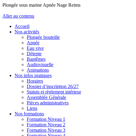
Plongée sous marine Apnée Nage Reims
Aller au contenu
Accueil
Nos activités
Plongée bouteille
Apnée
Eau vive
Détente
Baptêmes
Audiovisuelle
Animations
Nos infos pratiques
Horaires
Dossier d’inscription 26/27
Statuts et règlement intérieur
Assemblée Générale
Pièces administratives
Liens
Nos formations
Formation Niveau 1
Formation Niveau 2
Formation Niveau 3
Formation Niveau 4