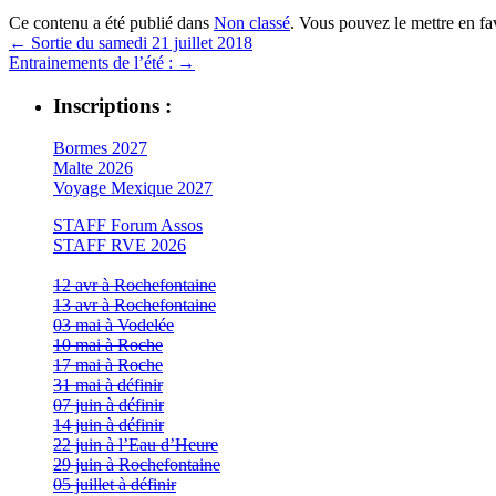
Ce contenu a été publié dans
Non classé
. Vous pouvez le mettre en f
←
Sortie du samedi 21 juillet 2018
Entrainements de l’été :
→
Inscriptions :
Bormes 2027
Malte 2026
Voyage Mexique 2027
STAFF Forum Assos
STAFF RVE 2026
12 avr à Rochefontaine
13 avr à Rochefontaine
03 mai à Vodelée
10 mai à Roche
17 mai à Roche
31 mai à définir
07 juin à définir
14 juin à définir
22 juin à l’Eau d’Heure
29 juin à Rochefontaine
05 juillet à définir