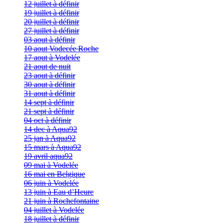
12 juillet à définir
19 juillet à définir
20 juillet à définir
27 juillet à définir
03 aout à définir
10 aout Vodecée Roche
17 aout à Vodelée
21 aout de nuit
23 aout à définir
30 aout à définir
31 aout à définir
14 sept à définir
21 sept à définir
04 oct à définir
14 dec à Aqua92
25 jan à Aqua92
15 mars à Aqua92
19 avril aqua92
09 mai à Vodelée
16 mai en Belgique
06 juin à Vodelée
13 juin à Eau d’Heure
21 juin à Rochefontaine
04 juillet à Vodelée
18 juillet à définir