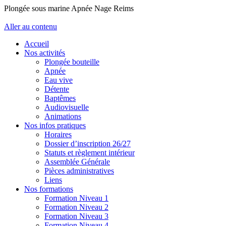
Plongée sous marine Apnée Nage Reims
Aller au contenu
Accueil
Nos activités
Plongée bouteille
Apnée
Eau vive
Détente
Baptêmes
Audiovisuelle
Animations
Nos infos pratiques
Horaires
Dossier d’inscription 26/27
Statuts et règlement intérieur
Assemblée Générale
Pièces administratives
Liens
Nos formations
Formation Niveau 1
Formation Niveau 2
Formation Niveau 3
Formation Niveau 4