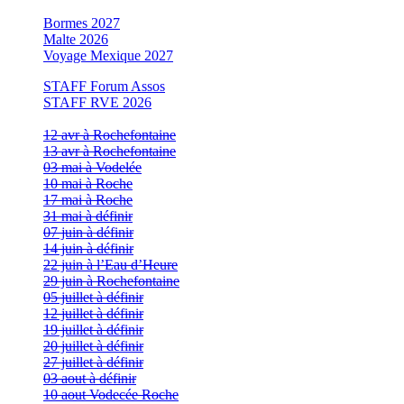
Bormes 2027
Malte 2026
Voyage Mexique 2027
STAFF Forum Assos
STAFF RVE 2026
12 avr à Rochefontaine
13 avr à Rochefontaine
03 mai à Vodelée
10 mai à Roche
17 mai à Roche
31 mai à définir
07 juin à définir
14 juin à définir
22 juin à l’Eau d’Heure
29 juin à Rochefontaine
05 juillet à définir
12 juillet à définir
19 juillet à définir
20 juillet à définir
27 juillet à définir
03 aout à définir
10 aout Vodecée Roche