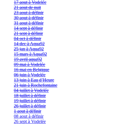
17 aout à Vodelée
21 aout de nuit
23 aout à définir
30 aout à définir
31 aout à définir
14 sept à définir
21 sept à définir
04 oct à définir
14 dec à Aqua92
25 jan à Aqua92
15 mars à Aqua92
19 avril aqua92
09 mai à Vodelée
16 mai en Belgique
06 juin à Vodelée
13 juin à Eau d’Heure
21 juin à Rochefontaine
04 juillet à Vodelée
18 juillet à définir
19 juillet à définir
26 juillet à définir
1 aout à définir
08 aout à définir
26 sept à Vodelée