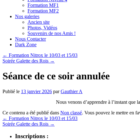
Formation MF1
Formation MF2
Nos galeries
Ancien site
Photos, Vidéos
Souvenirs de nos Amis !
Nous Contacter
Dark Zone
←
Formation Nitrox le 10/03 et 15/03
Soirée Galette des Rois
→
Séance de ce soir annulée
Publié le
13 janvier 2026
par
Gauthier A
Nous venons d’apprendre à l’instant que la 
Ce contenu a été publié dans
Non classé
. Vous pouvez le mettre en f
←
Formation Nitrox le 10/03 et 15/03
Soirée Galette des Rois
→
Inscriptions :