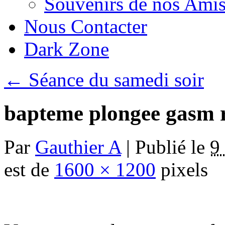
Souvenirs de nos Amis
Nous Contacter
Dark Zone
←
Séance du samedi soir
bapteme plongee gasm 
Par
Gauthier A
|
Publié le
9
est de
1600 × 1200
pixels