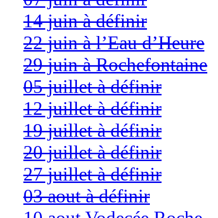
14 juin à définir
22 juin à l’Eau d’Heure
29 juin à Rochefontaine
05 juillet à définir
12 juillet à définir
19 juillet à définir
20 juillet à définir
27 juillet à définir
03 aout à définir
10 aout Vodecée Roche