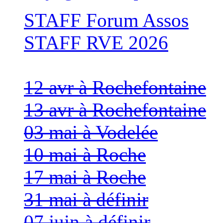
STAFF Forum Assos
STAFF RVE 2026
12 avr à Rochefontaine
13 avr à Rochefontaine
03 mai à Vodelée
10 mai à Roche
17 mai à Roche
31 mai à définir
07 juin à définir