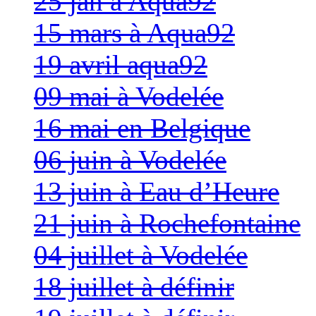
25 jan à Aqua92
15 mars à Aqua92
19 avril aqua92
09 mai à Vodelée
16 mai en Belgique
06 juin à Vodelée
13 juin à Eau d’Heure
21 juin à Rochefontaine
04 juillet à Vodelée
18 juillet à définir