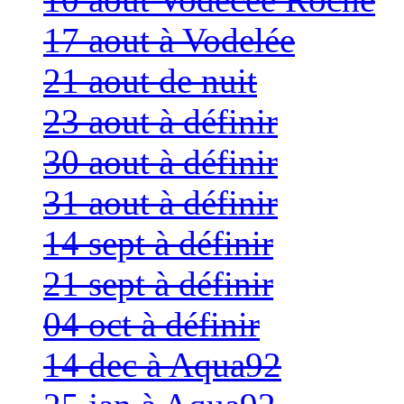
17 aout à Vodelée
21 aout de nuit
23 aout à définir
30 aout à définir
31 aout à définir
14 sept à définir
21 sept à définir
04 oct à définir
14 dec à Aqua92