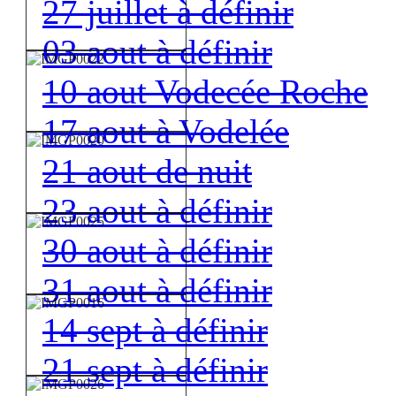
27 juillet à définir
03 aout à définir
10 aout Vodecée Roche
17 aout à Vodelée
21 aout de nuit
23 aout à définir
30 aout à définir
31 aout à définir
14 sept à définir
21 sept à définir