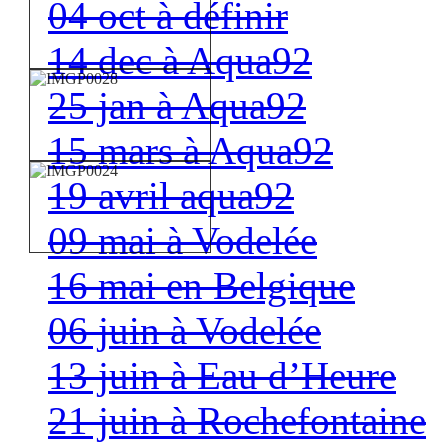
04 oct à définir
14 dec à Aqua92
25 jan à Aqua92
15 mars à Aqua92
19 avril aqua92
09 mai à Vodelée
16 mai en Belgique
06 juin à Vodelée
13 juin à Eau d’Heure
21 juin à Rochefontaine