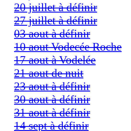
20 juillet à définir
27 juillet à définir
03 aout à définir
10 aout Vodecée Roche
17 aout à Vodelée
21 aout de nuit
23 aout à définir
30 aout à définir
31 aout à définir
14 sept à définir