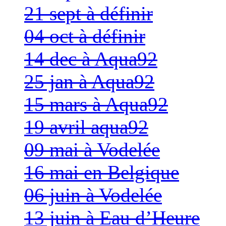
21 sept à définir
04 oct à définir
14 dec à Aqua92
25 jan à Aqua92
15 mars à Aqua92
19 avril aqua92
09 mai à Vodelée
16 mai en Belgique
06 juin à Vodelée
13 juin à Eau d’Heure