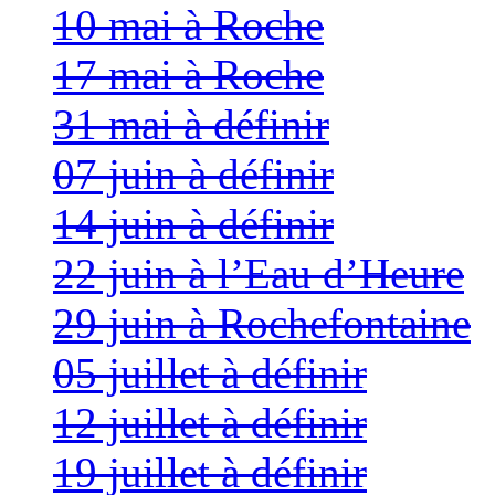
10 mai à Roche
17 mai à Roche
31 mai à définir
07 juin à définir
14 juin à définir
22 juin à l’Eau d’Heure
29 juin à Rochefontaine
05 juillet à définir
12 juillet à définir
19 juillet à définir