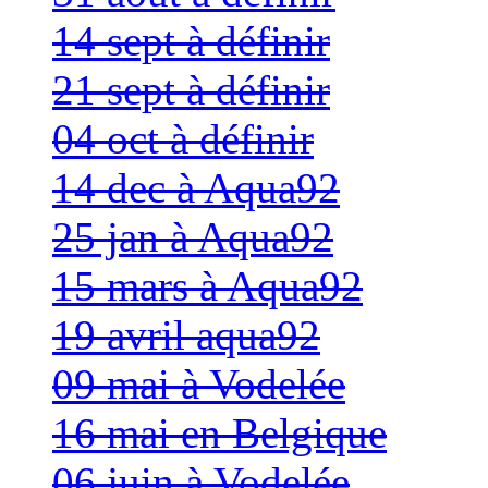
14 sept à définir
21 sept à définir
04 oct à définir
14 dec à Aqua92
25 jan à Aqua92
15 mars à Aqua92
19 avril aqua92
09 mai à Vodelée
16 mai en Belgique
06 juin à Vodelée