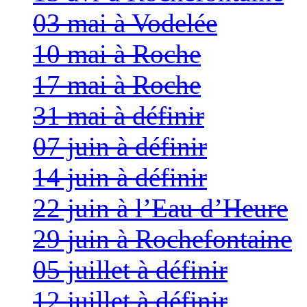
03 mai à Vodelée
10 mai à Roche
17 mai à Roche
31 mai à définir
07 juin à définir
14 juin à définir
22 juin à l’Eau d’Heure
29 juin à Rochefontaine
05 juillet à définir
12 juillet à définir