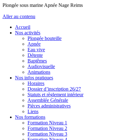
Plongée sous marine Apnée Nage Reims
Aller au contenu
Accueil
Nos activités
Plongée bouteille
Apnée
Eau vive
Détente
Baptêmes
Audiovisuelle
Animations
Nos infos pratiques
Horaires
Dossier d’inscription 26/27
Statuts et règlement intérieur
Assemblée Générale
Pièces administratives
Liens
Nos formations
Formation Niveau 1
Formation Niveau 2
Formation Niveau 3
Formation Niveau 4