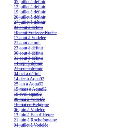
05 juillet à définir
12 juillet à définir
19 juillet à définir
20 juillet à définir
27 juillet à définir
03 aout à définir
10 aout Vodecée Roche
17 aout à Vodelée
21 aout de nuit
23 aout à définir
30 aout à définir
31 aout à définir
14 sept à définir
21 sept à définir
04 oct à définir
14 dec à Aqua92
25 jan à Aqua92
15 mars à Aqua92
19 avril aqua92
09 mai à Vodelée
16 mai en Belgique
06 juin à Vodelée
13 juin à Eau d’Heure
21 juin à Rochefontaine
04 juillet à Vodelée