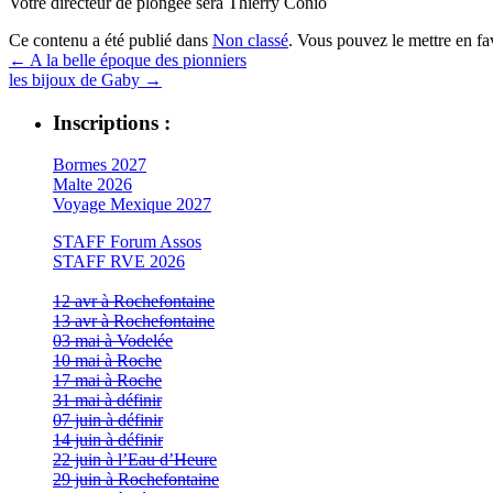
Votre directeur de plongée sera Thierry Conio
Ce contenu a été publié dans
Non classé
. Vous pouvez le mettre en f
←
A la belle époque des pionniers
les bijoux de Gaby
→
Inscriptions :
Bormes 2027
Malte 2026
Voyage Mexique 2027
STAFF Forum Assos
STAFF RVE 2026
12 avr à Rochefontaine
13 avr à Rochefontaine
03 mai à Vodelée
10 mai à Roche
17 mai à Roche
31 mai à définir
07 juin à définir
14 juin à définir
22 juin à l’Eau d’Heure
29 juin à Rochefontaine