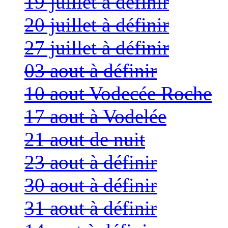
19 juillet à définir
20 juillet à définir
27 juillet à définir
03 aout à définir
10 aout Vodecée Roche
17 aout à Vodelée
21 aout de nuit
23 aout à définir
30 aout à définir
31 aout à définir