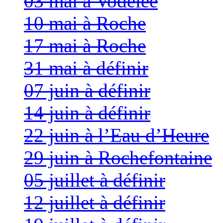
03 mai à Vodelée
10 mai à Roche
17 mai à Roche
31 mai à définir
07 juin à définir
14 juin à définir
22 juin à l’Eau d’Heure
29 juin à Rochefontaine
05 juillet à définir
12 juillet à définir