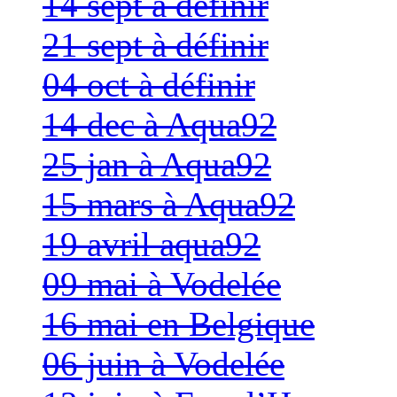
14 sept à définir
21 sept à définir
04 oct à définir
14 dec à Aqua92
25 jan à Aqua92
15 mars à Aqua92
19 avril aqua92
09 mai à Vodelée
16 mai en Belgique
06 juin à Vodelée