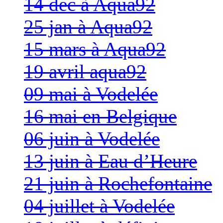
14 dec à Aqua92
25 jan à Aqua92
15 mars à Aqua92
19 avril aqua92
09 mai à Vodelée
16 mai en Belgique
06 juin à Vodelée
13 juin à Eau d’Heure
21 juin à Rochefontaine
04 juillet à Vodelée