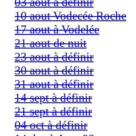
03 aout à définir
10 aout Vodecée Roche
17 aout à Vodelée
21 aout de nuit
23 aout à définir
30 aout à définir
31 aout à définir
14 sept à définir
21 sept à définir
04 oct à définir