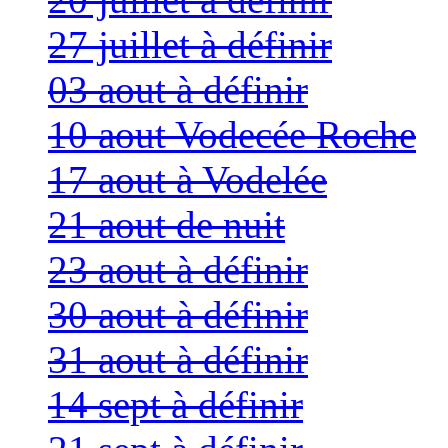
27 juillet à définir
03 aout à définir
10 aout Vodecée Roche
17 aout à Vodelée
21 aout de nuit
23 aout à définir
30 aout à définir
31 aout à définir
14 sept à définir