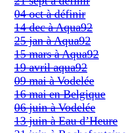
21 sept à définir
04 oct à définir
14 dec à Aqua92
25 jan à Aqua92
15 mars à Aqua92
19 avril aqua92
09 mai à Vodelée
16 mai en Belgique
06 juin à Vodelée
13 juin à Eau d’Heure