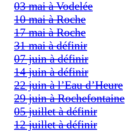
03 mai à Vodelée
10 mai à Roche
17 mai à Roche
31 mai à définir
07 juin à définir
14 juin à définir
22 juin à l’Eau d’Heure
29 juin à Rochefontaine
05 juillet à définir
12 juillet à définir