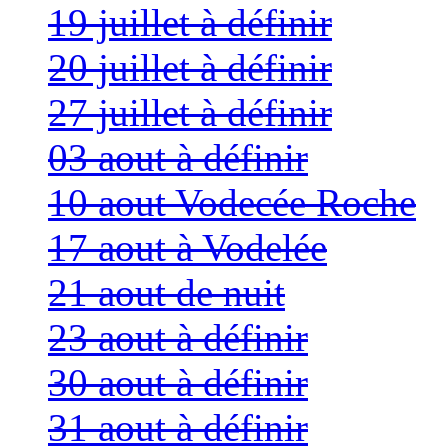
19 juillet à définir
20 juillet à définir
27 juillet à définir
03 aout à définir
10 aout Vodecée Roche
17 aout à Vodelée
21 aout de nuit
23 aout à définir
30 aout à définir
31 aout à définir