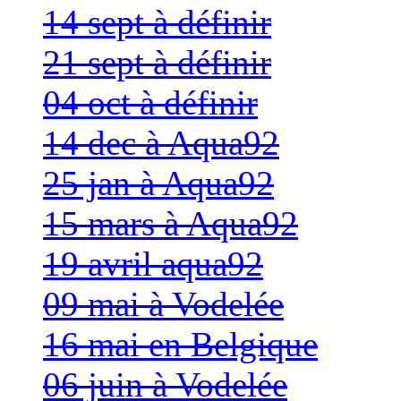
14 sept à définir
21 sept à définir
04 oct à définir
14 dec à Aqua92
25 jan à Aqua92
15 mars à Aqua92
19 avril aqua92
09 mai à Vodelée
16 mai en Belgique
06 juin à Vodelée