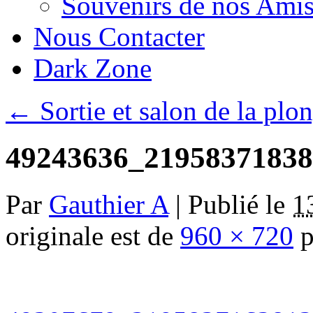
Souvenirs de nos Amis
Nous Contacter
Dark Zone
←
Sortie et salon de la plo
49243636_2195837183
Par
Gauthier A
|
Publié le
1
originale est de
960 × 720
p