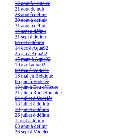
17 aout à Vodelée
21 aout de nuit
23 aout à définir
30 aout à définir
31 aout à définir
14 sept à définir
21 sept à définir
04 oct à définir
14 dec à Aqua92
25 jan à Aqua92
15 mars à Aqua92
19 avril aqua92
09 mai à Vodelée
16 mai en Belgique
06 juin à Vodelée
13 juin à Eau d’Heure
21 juin à Rochefontaine
04 juillet à Vodelée
18 juillet à définir
19 juillet à définir
26 juillet à définir
1 aout à définir
08 aout à définir
26 sept à Vodelée