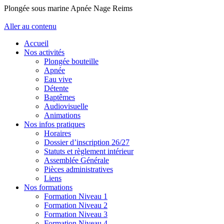
Plongée sous marine Apnée Nage Reims
Aller au contenu
Accueil
Nos activités
Plongée bouteille
Apnée
Eau vive
Détente
Baptêmes
Audiovisuelle
Animations
Nos infos pratiques
Horaires
Dossier d’inscription 26/27
Statuts et règlement intérieur
Assemblée Générale
Pièces administratives
Liens
Nos formations
Formation Niveau 1
Formation Niveau 2
Formation Niveau 3
Formation Niveau 4