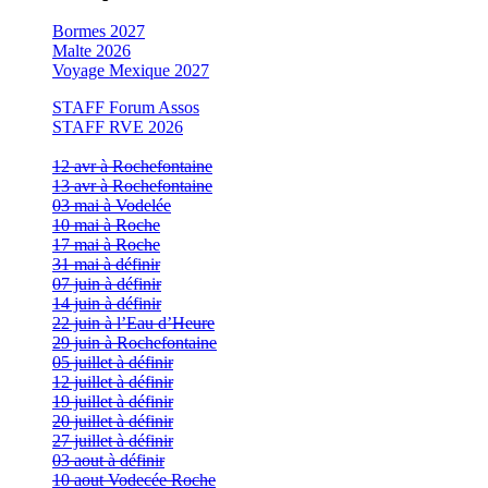
Bormes 2027
Malte 2026
Voyage Mexique 2027
STAFF Forum Assos
STAFF RVE 2026
12 avr à Rochefontaine
13 avr à Rochefontaine
03 mai à Vodelée
10 mai à Roche
17 mai à Roche
31 mai à définir
07 juin à définir
14 juin à définir
22 juin à l’Eau d’Heure
29 juin à Rochefontaine
05 juillet à définir
12 juillet à définir
19 juillet à définir
20 juillet à définir
27 juillet à définir
03 aout à définir
10 aout Vodecée Roche