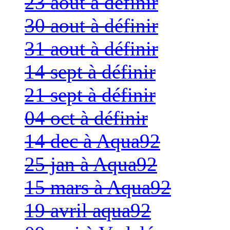
23 aout à définir
30 aout à définir
31 aout à définir
14 sept à définir
21 sept à définir
04 oct à définir
14 dec à Aqua92
25 jan à Aqua92
15 mars à Aqua92
19 avril aqua92