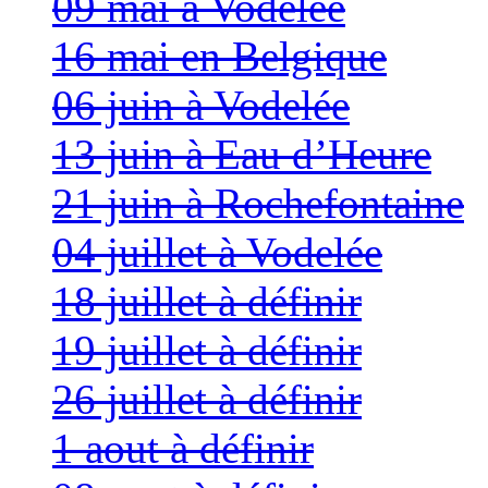
09 mai à Vodelée
16 mai en Belgique
06 juin à Vodelée
13 juin à Eau d’Heure
21 juin à Rochefontaine
04 juillet à Vodelée
18 juillet à définir
19 juillet à définir
26 juillet à définir
1 aout à définir