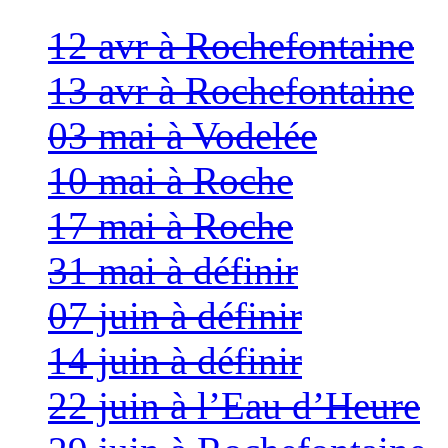
12 avr à Rochefontaine
13 avr à Rochefontaine
03 mai à Vodelée
10 mai à Roche
17 mai à Roche
31 mai à définir
07 juin à définir
14 juin à définir
22 juin à l’Eau d’Heure