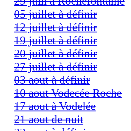
29 juin à Rochefontaine
05 juillet à définir
12 juillet à définir
19 juillet à définir
20 juillet à définir
27 juillet à définir
03 aout à définir
10 aout Vodecée Roche
17 aout à Vodelée
21 aout de nuit