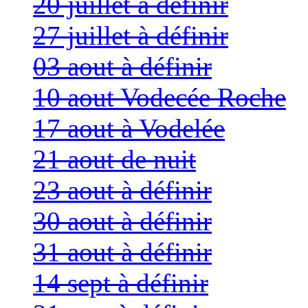
20 juillet à définir
27 juillet à définir
03 aout à définir
10 aout Vodecée Roche
17 aout à Vodelée
21 aout de nuit
23 aout à définir
30 aout à définir
31 aout à définir
14 sept à définir