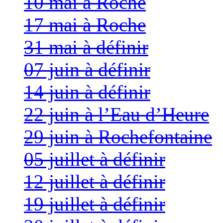
10 mai à Roche
17 mai à Roche
31 mai à définir
07 juin à définir
14 juin à définir
22 juin à l’Eau d’Heure
29 juin à Rochefontaine
05 juillet à définir
12 juillet à définir
19 juillet à définir