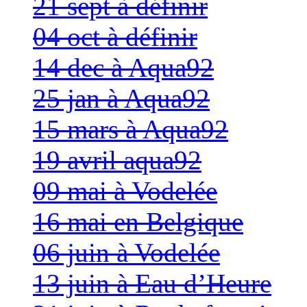
21 sept à définir
04 oct à définir
14 dec à Aqua92
25 jan à Aqua92
15 mars à Aqua92
19 avril aqua92
09 mai à Vodelée
16 mai en Belgique
06 juin à Vodelée
13 juin à Eau d’Heure