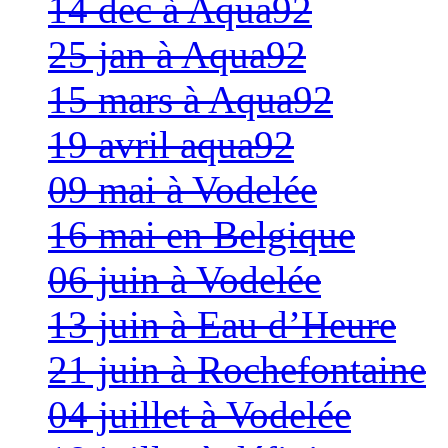
14 dec à Aqua92
25 jan à Aqua92
15 mars à Aqua92
19 avril aqua92
09 mai à Vodelée
16 mai en Belgique
06 juin à Vodelée
13 juin à Eau d’Heure
21 juin à Rochefontaine
04 juillet à Vodelée