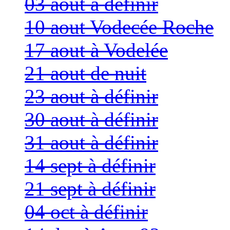
03 aout à définir
10 aout Vodecée Roche
17 aout à Vodelée
21 aout de nuit
23 aout à définir
30 aout à définir
31 aout à définir
14 sept à définir
21 sept à définir
04 oct à définir