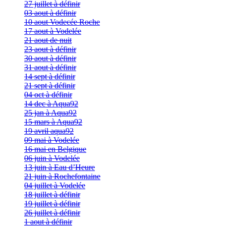
27 juillet à définir
03 aout à définir
10 aout Vodecée Roche
17 aout à Vodelée
21 aout de nuit
23 aout à définir
30 aout à définir
31 aout à définir
14 sept à définir
21 sept à définir
04 oct à définir
14 dec à Aqua92
25 jan à Aqua92
15 mars à Aqua92
19 avril aqua92
09 mai à Vodelée
16 mai en Belgique
06 juin à Vodelée
13 juin à Eau d’Heure
21 juin à Rochefontaine
04 juillet à Vodelée
18 juillet à définir
19 juillet à définir
26 juillet à définir
1 aout à définir