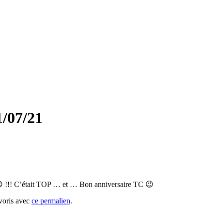
1/07/21
e 😉 !!! C’était TOP … et … Bon anniversaire TC 😉
avoris avec
ce permalien
.