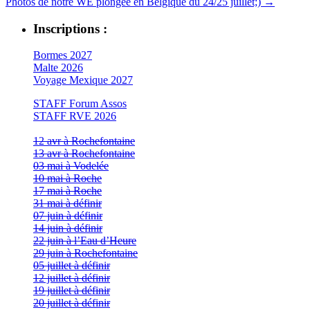
Photos de notre WE plongée en Belgique du 24/25 juillet;)
→
Inscriptions :
Bormes 2027
Malte 2026
Voyage Mexique 2027
STAFF Forum Assos
STAFF RVE 2026
12 avr à Rochefontaine
13 avr à Rochefontaine
03 mai à Vodelée
10 mai à Roche
17 mai à Roche
31 mai à définir
07 juin à définir
14 juin à définir
22 juin à l’Eau d’Heure
29 juin à Rochefontaine
05 juillet à définir
12 juillet à définir
19 juillet à définir
20 juillet à définir