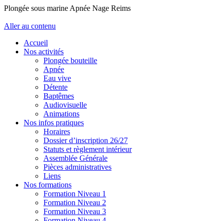
Plongée sous marine Apnée Nage Reims
Aller au contenu
Accueil
Nos activités
Plongée bouteille
Apnée
Eau vive
Détente
Baptêmes
Audiovisuelle
Animations
Nos infos pratiques
Horaires
Dossier d’inscription 26/27
Statuts et règlement intérieur
Assemblée Générale
Pièces administratives
Liens
Nos formations
Formation Niveau 1
Formation Niveau 2
Formation Niveau 3
Formation Niveau 4