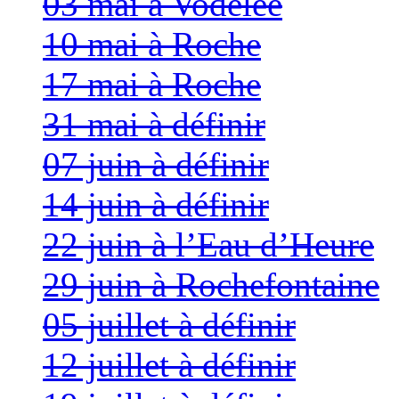
03 mai à Vodelée
10 mai à Roche
17 mai à Roche
31 mai à définir
07 juin à définir
14 juin à définir
22 juin à l’Eau d’Heure
29 juin à Rochefontaine
05 juillet à définir
12 juillet à définir