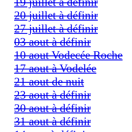
19 juillet à définir
20 juillet à définir
27 juillet à définir
03 aout à définir
10 aout Vodecée Roche
17 aout à Vodelée
21 aout de nuit
23 aout à définir
30 aout à définir
31 aout à définir