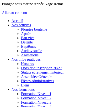
Plongée sous marine Apnée Nage Reims
Aller au contenu
Accueil
Nos activités
Plongée bouteille
Apnée
Eau vive
Détente
Baptêmes
Audiovisuelle
Animations
Nos infos pratiques
Horaires
Dossier d’inscription 26/27
Statuts et règlement intérieur
Assemblée Générale
Pièces administratives
Liens
Nos formations
Formation Niveau 1
Formation Niveau 2
Formation Niveau 3
Formation Niveau 4