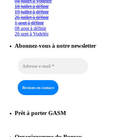
04 juillet à Vodelée
18 juillet à définir
19 juillet à définir
26 juillet à définir
1 aout à définir
08 aout à définir
26 sept à Vodelée
Abonnez-vous à notre newsletter
Prêt à porter GASM
Organigramme du Bureau