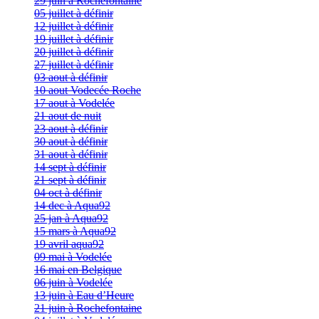
29 juin à Rochefontaine
05 juillet à définir
12 juillet à définir
19 juillet à définir
20 juillet à définir
27 juillet à définir
03 aout à définir
10 aout Vodecée Roche
17 aout à Vodelée
21 aout de nuit
23 aout à définir
30 aout à définir
31 aout à définir
14 sept à définir
21 sept à définir
04 oct à définir
14 dec à Aqua92
25 jan à Aqua92
15 mars à Aqua92
19 avril aqua92
09 mai à Vodelée
16 mai en Belgique
06 juin à Vodelée
13 juin à Eau d’Heure
21 juin à Rochefontaine