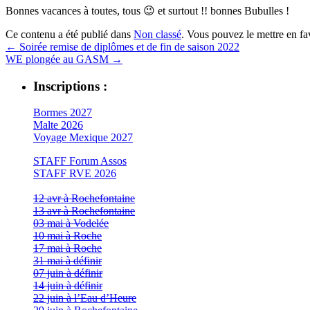
Bonnes vacances à toutes, tous 😉 et surtout !! bonnes Bubulles !
Ce contenu a été publié dans
Non classé
. Vous pouvez le mettre en f
←
Soirée remise de diplômes et de fin de saison 2022
WE plongée au GASM
→
Inscriptions :
Bormes 2027
Malte 2026
Voyage Mexique 2027
STAFF Forum Assos
STAFF RVE 2026
12 avr à Rochefontaine
13 avr à Rochefontaine
03 mai à Vodelée
10 mai à Roche
17 mai à Roche
31 mai à définir
07 juin à définir
14 juin à définir
22 juin à l’Eau d’Heure