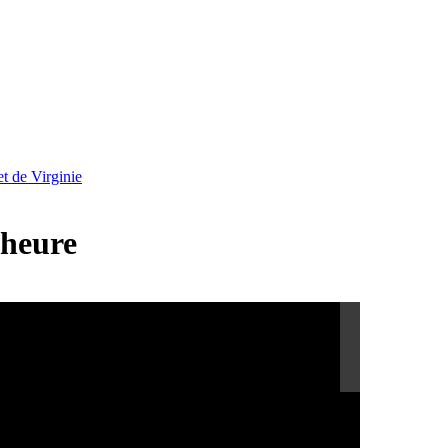
t de Virginie
’heure