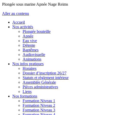
Plongée sous marine Apnée Nage Reims
Aller au contenu
Accueil
Nos activités
Plongée bouteille
Apnée
Eau vive
Détente
Baptêmes
Audiovisuelle
Animations
Nos infos pratiques
Horaires
Dossier d’inscription 26/27
Statuts et règlement intérieur
Assemblée Générale
Pièces administratives
Liens
Nos formations
Formation Niveau 1
Formation Niveau 2
Formation Niveau 3
Formation Niveau 4