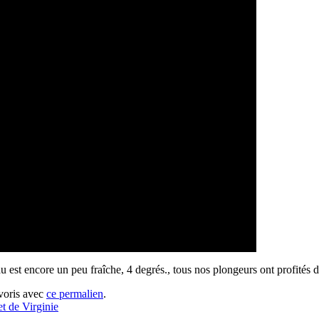
 est encore un peu fraîche, 4 degrés., tous nos plongeurs ont profités d
avoris avec
ce permalien
.
t de Virginie