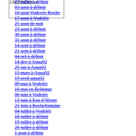
27 juillet à définir
03 aout à définir
10 aout Vodecée Roche
17 aout à Vodelée
21 aout de nuit
23 aout à définir
30 aout à définir
31 aout à définir
14 sept à définir
21 sept à définir
04 oct à définir
14 dec à Aqua92
25 jan à Aqua92
15 mars à Aqua92
19 avril aqua92
09 mai à Vodelée
16 mai en Belgique
06 juin à Vodelée
13 juin à Eau d’Heure
21 juin à Rochefontaine
04 juillet à Vodelée
18 juillet à définir
19 juillet à définir
26 juillet à définir
1 aout à définir