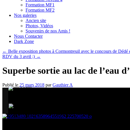
Formation MF1
Formation MF2
Nos galeries
Ancien site
Photos, Vidéos
Souvenirs de nos Amis !
Nous Contacter
Dark Zone
←
Belle exposition photos à Cormontreuil avec le concours de Dédé e
RDV du 3 avril ;)
→
Superbe sortie au lac de l’eau d
Publié le
25 mars 2018
par
Gauthier A