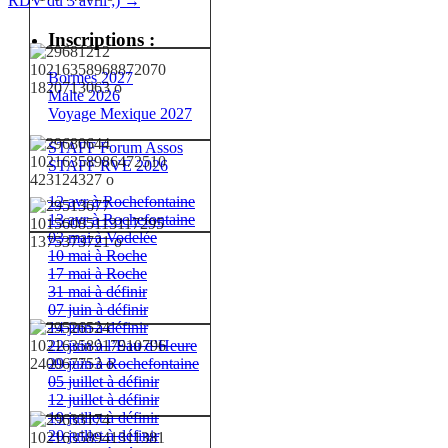
RDV du 3 avril ;)
→
Inscriptions :
Bormes 2027
Malte 2026
Voyage Mexique 2027
STAFF Forum Assos
STAFF RVE 2026
12 avr à Rochefontaine
13 avr à Rochefontaine
03 mai à Vodelée
10 mai à Roche
17 mai à Roche
31 mai à définir
07 juin à définir
14 juin à définir
22 juin à l’Eau d’Heure
29 juin à Rochefontaine
05 juillet à définir
12 juillet à définir
19 juillet à définir
20 juillet à définir