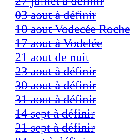
27 juillet à définir
03 aout à définir
10 aout Vodecée Roche
17 aout à Vodelée
21 aout de nuit
23 aout à définir
30 aout à définir
31 aout à définir
14 sept à définir
21 sept à définir