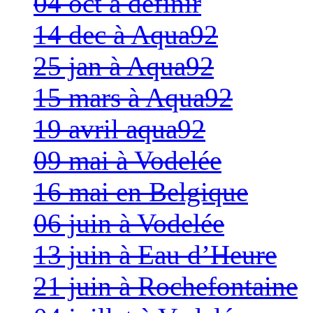
04 oct à définir
14 dec à Aqua92
25 jan à Aqua92
15 mars à Aqua92
19 avril aqua92
09 mai à Vodelée
16 mai en Belgique
06 juin à Vodelée
13 juin à Eau d’Heure
21 juin à Rochefontaine