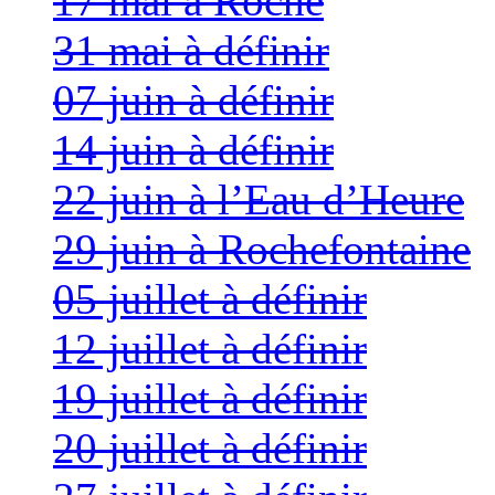
17 mai à Roche
31 mai à définir
07 juin à définir
14 juin à définir
22 juin à l’Eau d’Heure
29 juin à Rochefontaine
05 juillet à définir
12 juillet à définir
19 juillet à définir
20 juillet à définir