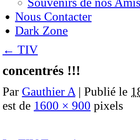
Souvenirs de nos Amis
Nous Contacter
Dark Zone
←
TIV
concentrés !!!
Par
Gauthier A
|
Publié le
1
est de
1600 × 900
pixels