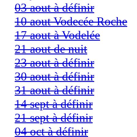
03 aout à définir
10 aout Vodecée Roche
17 aout à Vodelée
21 aout de nuit
23 aout à définir
30 aout à définir
31 aout à définir
14 sept à définir
21 sept à définir
04 oct à définir