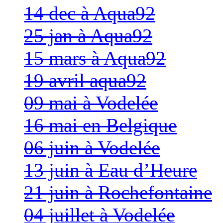
14 dec à Aqua92
25 jan à Aqua92
15 mars à Aqua92
19 avril aqua92
09 mai à Vodelée
16 mai en Belgique
06 juin à Vodelée
13 juin à Eau d’Heure
21 juin à Rochefontaine
04 juillet à Vodelée