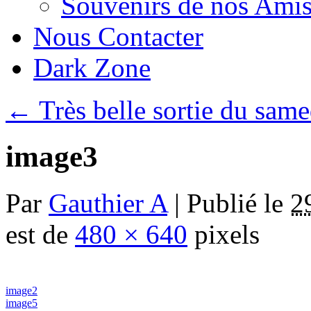
Souvenirs de nos Amis
Nous Contacter
Dark Zone
←
Très belle sortie du sam
image3
Par
Gauthier A
|
Publié le
2
est de
480 × 640
pixels
image2
image5