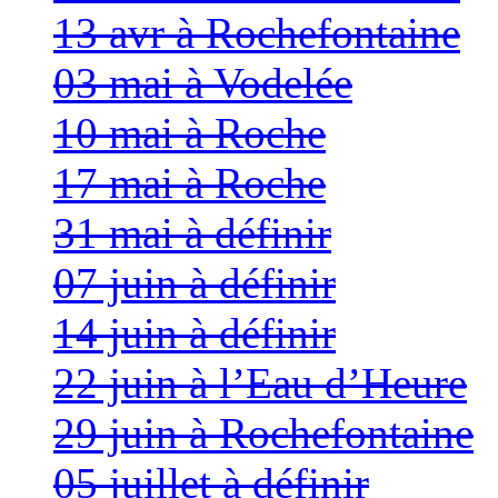
13 avr à Rochefontaine
03 mai à Vodelée
10 mai à Roche
17 mai à Roche
31 mai à définir
07 juin à définir
14 juin à définir
22 juin à l’Eau d’Heure
29 juin à Rochefontaine
05 juillet à définir