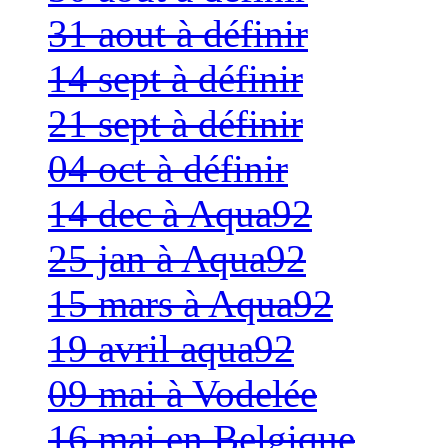
31 aout à définir
14 sept à définir
21 sept à définir
04 oct à définir
14 dec à Aqua92
25 jan à Aqua92
15 mars à Aqua92
19 avril aqua92
09 mai à Vodelée
16 mai en Belgique