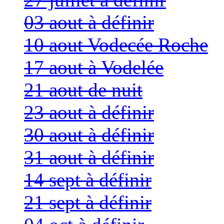
03 aout à définir
10 aout Vodecée Roche
17 aout à Vodelée
21 aout de nuit
23 aout à définir
30 aout à définir
31 aout à définir
14 sept à définir
21 sept à définir