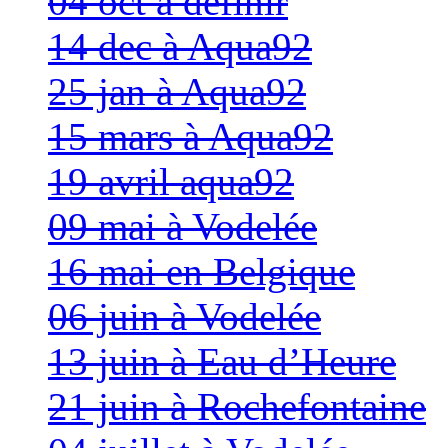
04 oct à définir
14 dec à Aqua92
25 jan à Aqua92
15 mars à Aqua92
19 avril aqua92
09 mai à Vodelée
16 mai en Belgique
06 juin à Vodelée
13 juin à Eau d’Heure
21 juin à Rochefontaine