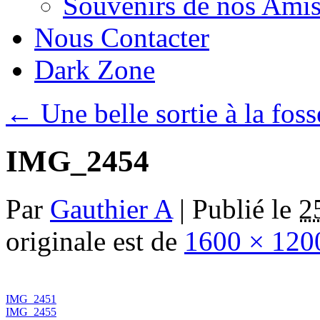
Souvenirs de nos Amis
Nous Contacter
Dark Zone
←
Une belle sortie à la fos
IMG_2454
Par
Gauthier A
|
Publié le
2
originale est de
1600 × 120
IMG_2451
IMG_2455