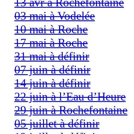
13 avr à Rochefontaine
03 mai à Vodelée
10 mai à Roche
17 mai à Roche
31 mai à définir
07 juin à définir
14 juin à définir
22 juin à l’Eau d’Heure
29 juin à Rochefontaine
05 juillet à définir