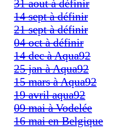
31 aout à définir
14 sept à définir
21 sept à définir
04 oct à définir
14 dec à Aqua92
25 jan à Aqua92
15 mars à Aqua92
19 avril aqua92
09 mai à Vodelée
16 mai en Belgique