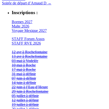
Soirée de départ d’Arnaud D
→
Inscriptions :
Bormes 2027
Malte 2026
Voyage Mexique 2027
STAFF Forum Assos
STAFF RVE 2026
12 avr à Rochefontaine
13 avr à Rochefontaine
03 mai à Vodelée
10 mai à Roche
17 mai à Roche
31 mai à définir
07 juin à définir
14 juin à définir
22 juin à l’Eau d’Heure
29 juin à Rochefontaine
05 juillet à définir
12 juillet à définir
19 juillet à définir
20 juillet à définir