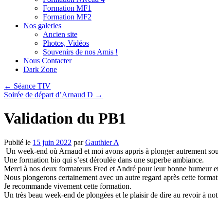
Formation MF1
Formation MF2
Nos galeries
Ancien site
Photos, Vidéos
Souvenirs de nos Amis !
Nous Contacter
Dark Zone
←
Séance TIV
Soirée de départ d’Arnaud D
→
Validation du PB1
Publié le
15 juin 2022
par
Gauthier A
Un week-end où Arnaud et moi avons appris à plonger autrement sous l
Une formation bio qui s’est déroulée dans une superbe ambiance.
Merci à nos deux formateurs Fred et André pour leur bonne humeur et le
Nous plongerons certainement avec un autre regard après cette format
Je recommande vivement cette formation.
Un très beau week-end de plongées et le plaisir de dire au revoir à n