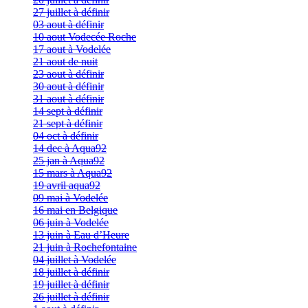
27 juillet à définir
03 aout à définir
10 aout Vodecée Roche
17 aout à Vodelée
21 aout de nuit
23 aout à définir
30 aout à définir
31 aout à définir
14 sept à définir
21 sept à définir
04 oct à définir
14 dec à Aqua92
25 jan à Aqua92
15 mars à Aqua92
19 avril aqua92
09 mai à Vodelée
16 mai en Belgique
06 juin à Vodelée
13 juin à Eau d’Heure
21 juin à Rochefontaine
04 juillet à Vodelée
18 juillet à définir
19 juillet à définir
26 juillet à définir