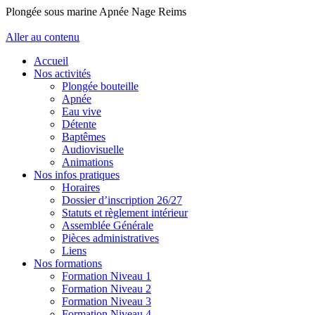
Plongée sous marine Apnée Nage Reims
Aller au contenu
Accueil
Nos activités
Plongée bouteille
Apnée
Eau vive
Détente
Baptêmes
Audiovisuelle
Animations
Nos infos pratiques
Horaires
Dossier d’inscription 26/27
Statuts et règlement intérieur
Assemblée Générale
Pièces administratives
Liens
Nos formations
Formation Niveau 1
Formation Niveau 2
Formation Niveau 3
Formation Niveau 4