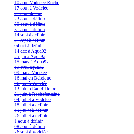
10 aout Vodecée Roche
17 aout à Vodelée
21 aout de nuit
23 aout à définir
30 aout à définir
31 aout à définir
14 sept à définir
21 sept à définir
04 oct à définir
14 dec à Aqua92
25 jan à Aqua92
15 mars à Aqua92
19 avril aqua92
09 mai à Vodelée
16 mai en Belgique
06 juin à Vodelée
13 juin à Eau d’Heure
21 juin à Rochefontaine
04 juillet à Vodelée
18 juillet à définir
19 juillet à définir
26 juillet à définir
1 aout à définir
08 aout à définir
26 sept à Vodelée