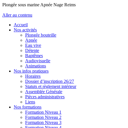
Plongée sous marine Apnée Nage Reims
Aller au contenu
Accueil
Nos activités
Plongée bouteille
Apnée
Eau vive
Détente
Baptêmes
Audiovisuelle
Animations
Nos infos pratiques
Horaires
Dossier d’inscription 26/27
Statuts et règlement intérieur
Assemblée Générale
Pièces administratives
Liens
Nos formations
Formation Niveau 1
Formation Niveau 2
Formation Niveau 3
Formation Niveau 4