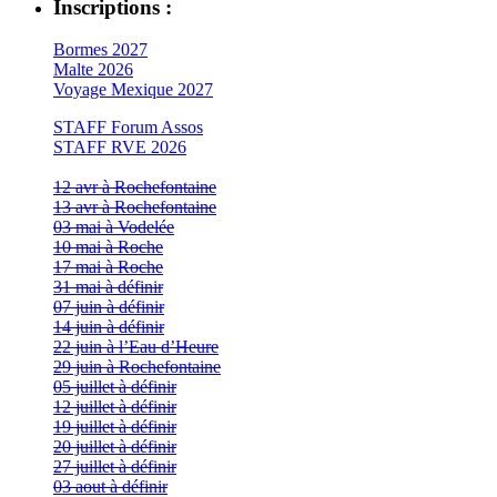
Inscriptions :
Bormes 2027
Malte 2026
Voyage Mexique 2027
STAFF Forum Assos
STAFF RVE 2026
12 avr à Rochefontaine
13 avr à Rochefontaine
03 mai à Vodelée
10 mai à Roche
17 mai à Roche
31 mai à définir
07 juin à définir
14 juin à définir
22 juin à l’Eau d’Heure
29 juin à Rochefontaine
05 juillet à définir
12 juillet à définir
19 juillet à définir
20 juillet à définir
27 juillet à définir
03 aout à définir