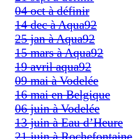
04 oct à définir
14 dec à Aqua92
25 jan à Aqua92
15 mars à Aqua92
19 avril aqua92
09 mai à Vodelée
16 mai en Belgique
06 juin à Vodelée
13 juin à Eau d’Heure
21 juin à Rochefontaine