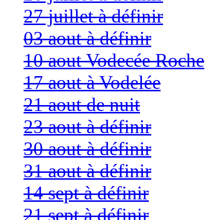
27 juillet à définir
03 aout à définir
10 aout Vodecée Roche
17 aout à Vodelée
21 aout de nuit
23 aout à définir
30 aout à définir
31 aout à définir
14 sept à définir
21 sept à définir