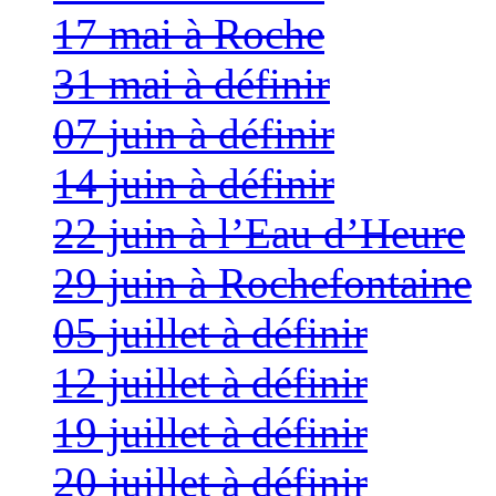
17 mai à Roche
31 mai à définir
07 juin à définir
14 juin à définir
22 juin à l’Eau d’Heure
29 juin à Rochefontaine
05 juillet à définir
12 juillet à définir
19 juillet à définir
20 juillet à définir