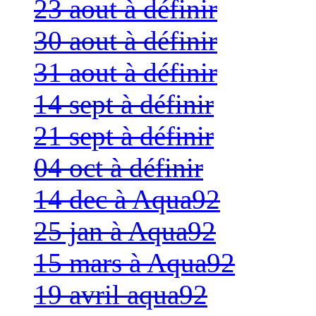
23 aout à définir
30 aout à définir
31 aout à définir
14 sept à définir
21 sept à définir
04 oct à définir
14 dec à Aqua92
25 jan à Aqua92
15 mars à Aqua92
19 avril aqua92