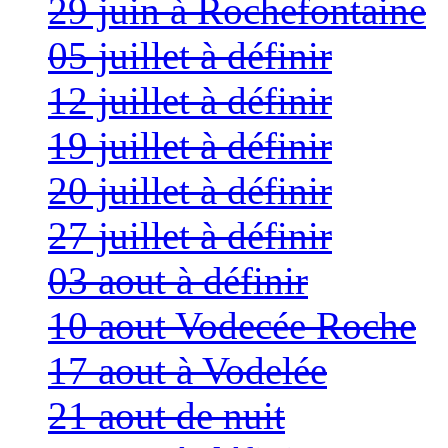
29 juin à Rochefontaine
05 juillet à définir
12 juillet à définir
19 juillet à définir
20 juillet à définir
27 juillet à définir
03 aout à définir
10 aout Vodecée Roche
17 aout à Vodelée
21 aout de nuit