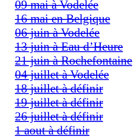
09 mai à Vodelée
16 mai en Belgique
06 juin à Vodelée
13 juin à Eau d’Heure
21 juin à Rochefontaine
04 juillet à Vodelée
18 juillet à définir
19 juillet à définir
26 juillet à définir
1 aout à définir