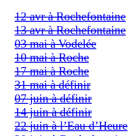
12 avr à Rochefontaine
13 avr à Rochefontaine
03 mai à Vodelée
10 mai à Roche
17 mai à Roche
31 mai à définir
07 juin à définir
14 juin à définir
22 juin à l’Eau d’Heure