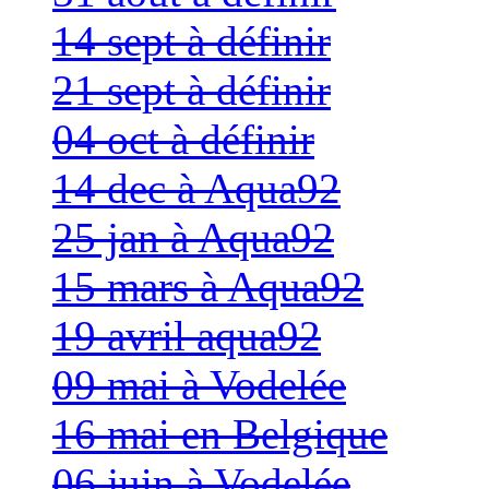
14 sept à définir
21 sept à définir
04 oct à définir
14 dec à Aqua92
25 jan à Aqua92
15 mars à Aqua92
19 avril aqua92
09 mai à Vodelée
16 mai en Belgique
06 juin à Vodelée