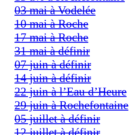
03 mai à Vodelée
10 mai à Roche
17 mai à Roche
31 mai à définir
07 juin à définir
14 juin à définir
22 juin à l’Eau d’Heure
29 juin à Rochefontaine
05 juillet à définir
12 juillet à définir