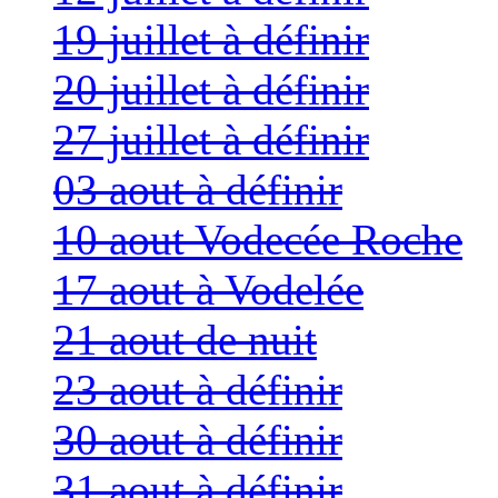
19 juillet à définir
20 juillet à définir
27 juillet à définir
03 aout à définir
10 aout Vodecée Roche
17 aout à Vodelée
21 aout de nuit
23 aout à définir
30 aout à définir
31 aout à définir