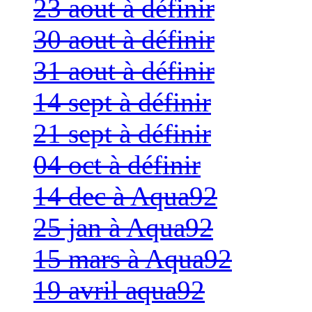
23 aout à définir
30 aout à définir
31 aout à définir
14 sept à définir
21 sept à définir
04 oct à définir
14 dec à Aqua92
25 jan à Aqua92
15 mars à Aqua92
19 avril aqua92