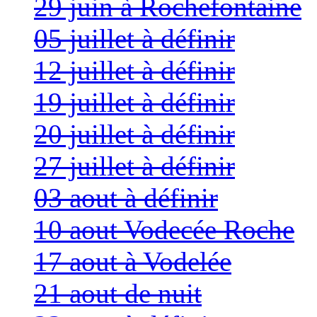
29 juin à Rochefontaine
05 juillet à définir
12 juillet à définir
19 juillet à définir
20 juillet à définir
27 juillet à définir
03 aout à définir
10 aout Vodecée Roche
17 aout à Vodelée
21 aout de nuit