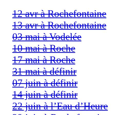
12 avr à Rochefontaine
13 avr à Rochefontaine
03 mai à Vodelée
10 mai à Roche
17 mai à Roche
31 mai à définir
07 juin à définir
14 juin à définir
22 juin à l’Eau d’Heure