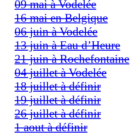
09 mai à Vodelée
16 mai en Belgique
06 juin à Vodelée
13 juin à Eau d’Heure
21 juin à Rochefontaine
04 juillet à Vodelée
18 juillet à définir
19 juillet à définir
26 juillet à définir
1 aout à définir