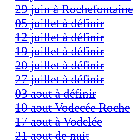
29 juin à Rochefontaine
05 juillet à définir
12 juillet à définir
19 juillet à définir
20 juillet à définir
27 juillet à définir
03 aout à définir
10 aout Vodecée Roche
17 aout à Vodelée
21 aout de nuit