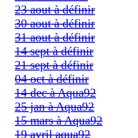
23 aout à définir
30 aout à définir
31 aout à définir
14 sept à définir
21 sept à définir
04 oct à définir
14 dec à Aqua92
25 jan à Aqua92
15 mars à Aqua92
19 avril aqua92