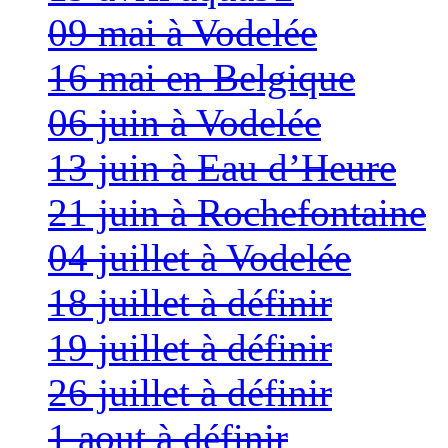
09 mai à Vodelée
16 mai en Belgique
06 juin à Vodelée
13 juin à Eau d’Heure
21 juin à Rochefontaine
04 juillet à Vodelée
18 juillet à définir
19 juillet à définir
26 juillet à définir
1 aout à définir