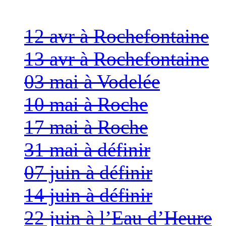
12 avr à Rochefontaine
13 avr à Rochefontaine
03 mai à Vodelée
10 mai à Roche
17 mai à Roche
31 mai à définir
07 juin à définir
14 juin à définir
22 juin à l’Eau d’Heure