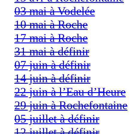
03 mai à Vodelée
10 mai à Roche
17 mai à Roche
31 mai à définir
07 juin à définir
14 juin à définir
22 juin à l’Eau d’Heure
29 juin à Rochefontaine
05 juillet à définir
12 juillet à définir