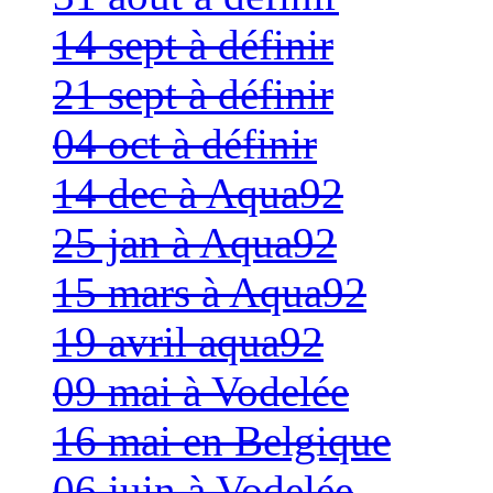
14 sept à définir
21 sept à définir
04 oct à définir
14 dec à Aqua92
25 jan à Aqua92
15 mars à Aqua92
19 avril aqua92
09 mai à Vodelée
16 mai en Belgique
06 juin à Vodelée