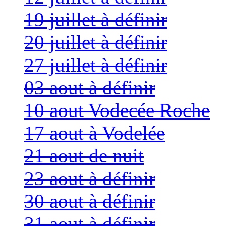
19 juillet à définir
20 juillet à définir
27 juillet à définir
03 aout à définir
10 aout Vodecée Roche
17 aout à Vodelée
21 aout de nuit
23 aout à définir
30 aout à définir
31 aout à définir