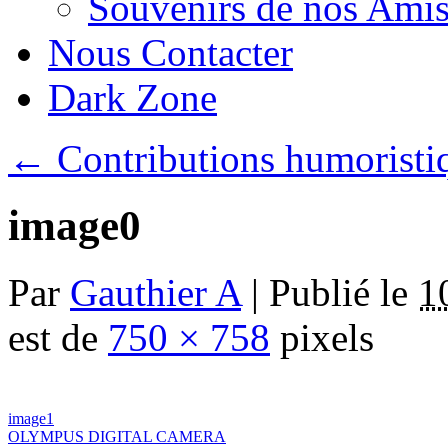
Souvenirs de nos Amis
Nous Contacter
Dark Zone
←
Contributions humoristi
image0
Par
Gauthier A
|
Publié le
1
est de
750 × 758
pixels
image1
OLYMPUS DIGITAL CAMERA