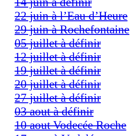
14 juin à définir
22 juin à l’Eau d’Heure
29 juin à Rochefontaine
05 juillet à définir
12 juillet à définir
19 juillet à définir
20 juillet à définir
27 juillet à définir
03 aout à définir
10 aout Vodecée Roche