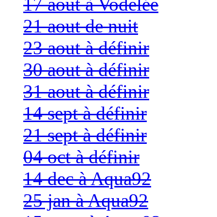
17 aout à Vodelée
21 aout de nuit
23 aout à définir
30 aout à définir
31 aout à définir
14 sept à définir
21 sept à définir
04 oct à définir
14 dec à Aqua92
25 jan à Aqua92