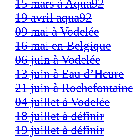
15 mars à Aqua92
19 avril aqua92
09 mai à Vodelée
16 mai en Belgique
06 juin à Vodelée
13 juin à Eau d’Heure
21 juin à Rochefontaine
04 juillet à Vodelée
18 juillet à définir
19 juillet à définir