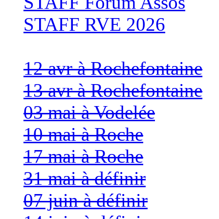
STAFF Forum Assos
STAFF RVE 2026
12 avr à Rochefontaine
13 avr à Rochefontaine
03 mai à Vodelée
10 mai à Roche
17 mai à Roche
31 mai à définir
07 juin à définir