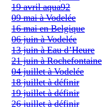
19 avril aqua92
09 mai à Vodelée
16 mai en Belgique
06 juin à Vodelée
13 juin à Eau d’Heure
21 juin à Rochefontaine
04 juillet à Vodelée
18 juillet à définir
19 juillet à définir
26 juillet à définir