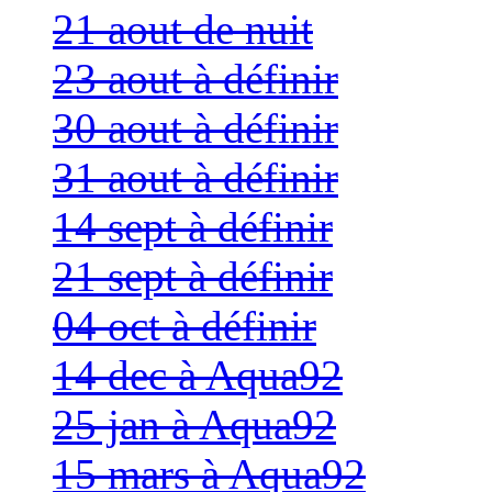
21 aout de nuit
23 aout à définir
30 aout à définir
31 aout à définir
14 sept à définir
21 sept à définir
04 oct à définir
14 dec à Aqua92
25 jan à Aqua92
15 mars à Aqua92