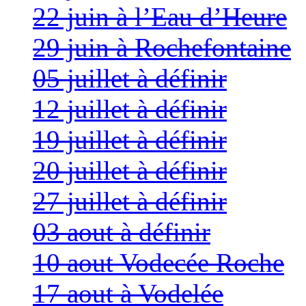
22 juin à l’Eau d’Heure
29 juin à Rochefontaine
05 juillet à définir
12 juillet à définir
19 juillet à définir
20 juillet à définir
27 juillet à définir
03 aout à définir
10 aout Vodecée Roche
17 aout à Vodelée